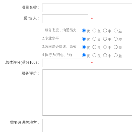
项目名称：
反 馈 人：
*
1.服务态度，沟通能力
优
良
中
差
2.专业水平
优
良
中
差
3.效率是否快速、高效
优
良
中
差
4.执行力(细心、强)
优
良
中
差
总体评分(满分100)：
*
服务评价：
需要改进的地方：