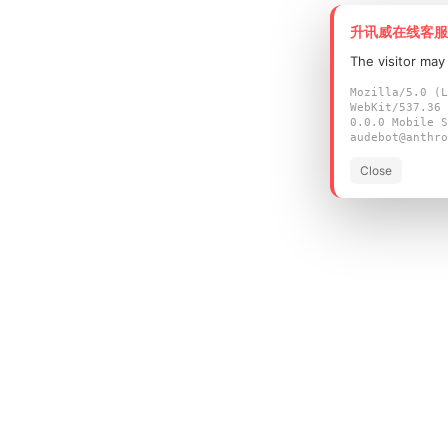
升讯威在线客服
The visitor may
Mozilla/5.0 (L
WebKit/537.36 
0.0.0 Mobile S
audebot@anthro
Close