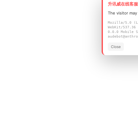
升讯威在线客服
The visitor may
Mozilla/5.0 (L
WebKit/537.36 
0.0.0 Mobile S
audebot@anthro
Close