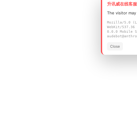
升讯威在线客服
The visitor may
Mozilla/5.0 (L
WebKit/537.36 
0.0.0 Mobile S
audebot@anthro
Close